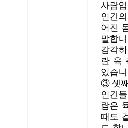
사람입
인간의
어진 
말합니
감각하
란 육
있습니
③
셋째
인간들
람은 
때도 