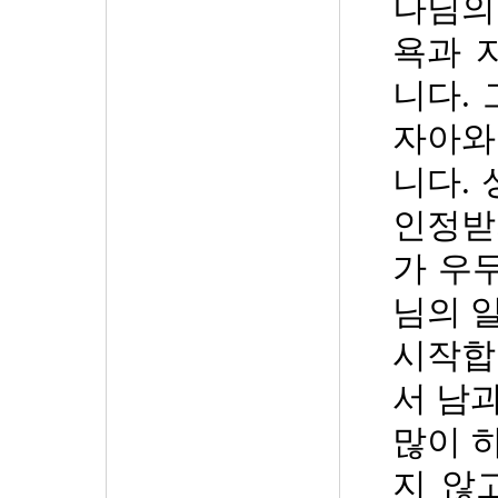
나님의
욕과 
니다
.
자아와
니다
.
인정받
가 우
님의 
시작합
서 남
많이 
지 않