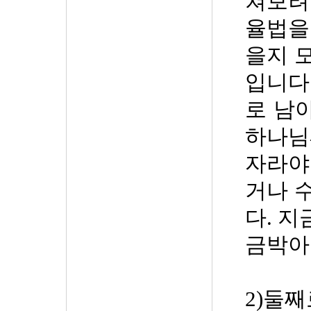
쳐보려
율법을
을지 
입니다
로 남
하나님
자라야
거나 
다
.
지
금박아
2)
둘째