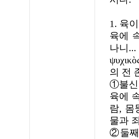
1.
육이
육에 
나니
.
ψυχικ
ὸ
의 전
①
불신
육에 
람
,
몸
물과 
②
둘