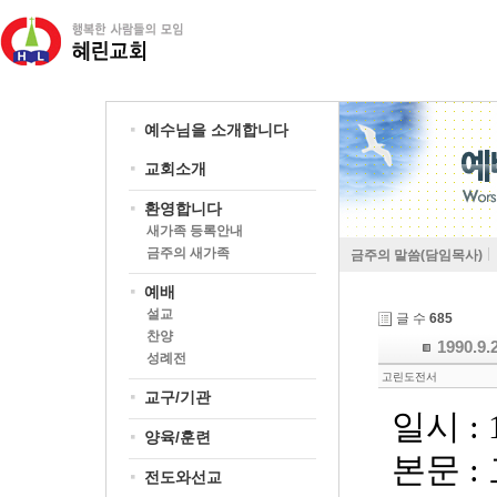
예수님을 소개합니다
교회소개
환영합니다
새가족 등록안내
금주의 새가족
금주의 말씀(담임목사)
예배
설교
글 수
685
찬양
1990.
성례전
고린도전서
교구/기관
일시
:
양육/훈련
본문
:
전도와선교