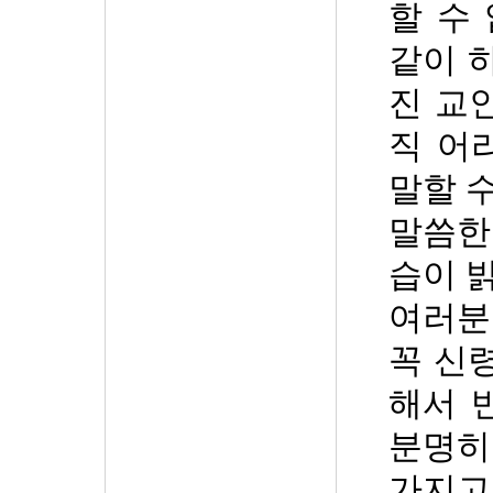
할 수
같이 
진 교
직 어
말할 
말씀한
습이 
여러분
꼭 신
해서 
분명히
가지고