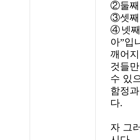
②
둘째
③
셋째
④
넷
아
”
입
깨어지
것들만
수 있
함정과
다
.
자 그
시다
.