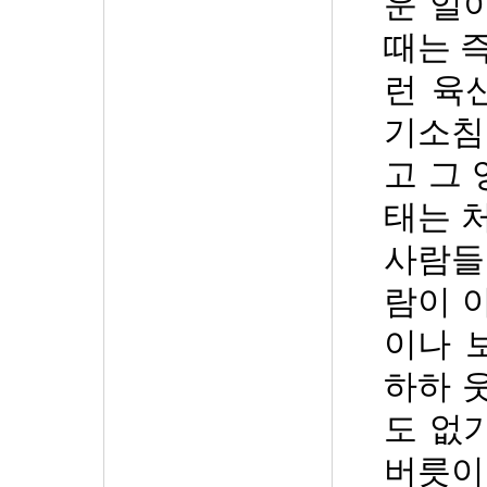
운 일
때는 
런 육
기소침
고 그
태는 
사람들
람이 
이나 
하하 
도 없
버릇이