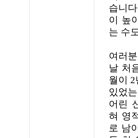
습니다
이 높
는 수
여러분
날 처
월이
2
있었는
어린 
혀 영
로 남