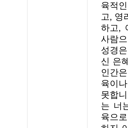
육적인
고
,
영
하고
,
사람으
성경은
신 은
인간은
육이나
못합니
는 너
육으로