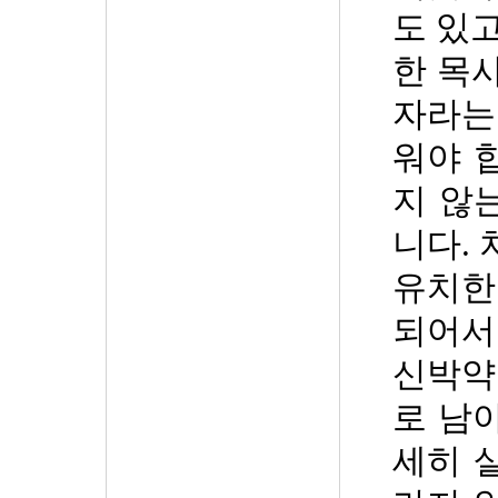
도 있
한 목
자라는
워야 
지 않
니다
.
유치한
되어서
신박약
로 남
세히 