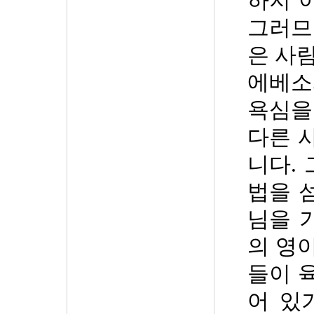
하지 
그러므
은 사
에베
욕심을
다른 
니다
.
법을 
님을 
의 영
들이 
어 있