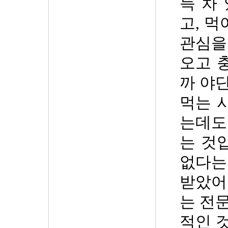
득 차
고
,
먹
관심을
오고 
까 야
먹는 
는데도
는 것
없다는
받았어
는 전
적인 