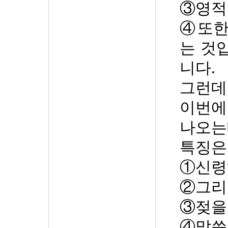
③
영적
④
또한
는 것
니다
.
그런데
이번에
나오는
특징은
①
신령
②
그리
③
젖을
④
말씀