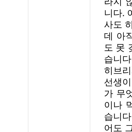
라지 
니다
.
사도 
데 아
도 못
습니다
히브
선생이
가 무
이나 
습니다
어도 