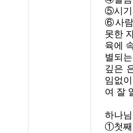
⑤
시기
⑥
사람
못한 
육에 
별되는
깊은 
임없이
여 잘
하나님
①
첫째