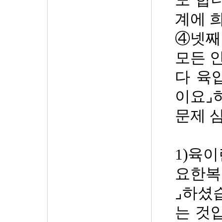
도 합
계에 
④
넷째
모든 
다 육
이요
⌟
문제 
1)
육이
요한
⌟
하셨
는 것