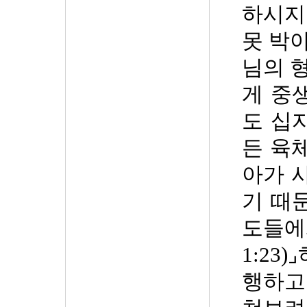
하시지
못 박
님의 
게 중
도 십
든 육
아가 
기 때
도들
1:23)
⌟
행하고