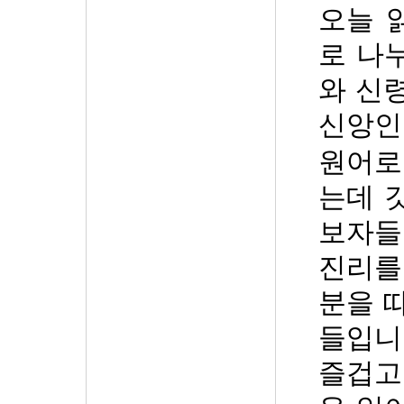
오늘 
로 나
와 신
신앙인
원어
는데 
보자들
진리를
분을 
들입니
즐겁고