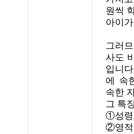
원씩 
아이가
그러므
사도 
입니다
에 속
속한 
그 특
①
성령
②
영적