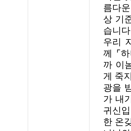
름다운
상 기
습니다
우리 
께
⌜
하
까 이
게 죽
광을 
가 내
귀신입
한 온