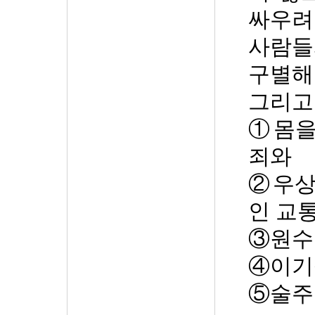
싸우려
사람들
구별해
그리고
①
몸을
죄와
②
우상
인 교
③
원수
④
이기
⑤
술주