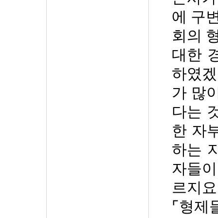
에 구
회의 
대한 
하였겠
가 많
다는 
한 자
하는 
자들이
르지요
⌜
형제들