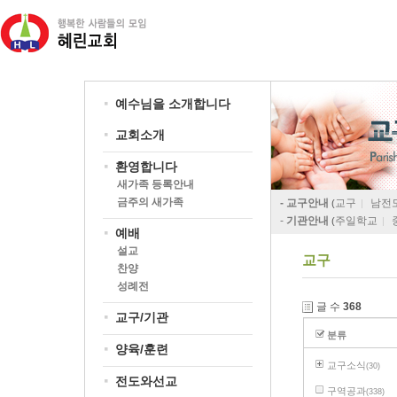
예수님을 소개합니다
교회소개
환영합니다
새가족 등록안내
금주의 새가족
- 교구안내
교구
남전
(
|
-
기관안내
주일학교
(
|
예배
설교
교구
찬양
성례전
글 수
368
교구/기관
분류
양육/훈련
교구소식
(30)
전도와선교
구역공과
(338)