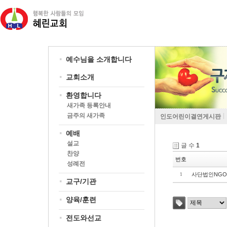
예수님을 소개합니다
교회소개
환영합니다
새가족 등록안내
금주의 새가족
인도어린이결연게시판
예배
설교
글 수
1
찬양
번호
성례전
사단법인NGO
1
교구/기관
양육/훈련
전도와선교