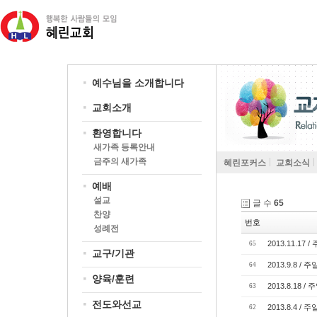
예수님을 소개합니다
교회소개
환영합니다
새가족 등록안내
금주의 새가족
혜린포커스
교회소식
예배
설교
글 수
65
찬양
번호
성례전
2013.11.17
65
교구/기관
2013.9.8 
64
양육/훈련
2013.8.18 
63
전도와선교
2013.8.4 /
62