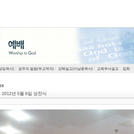
담임목사)
금주의 말씀(부교역자)
강해설교(이남웅목사)
교육부서설교
집회
16
2012년 5월 6일 성찬식