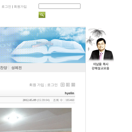
로그인
|
회원가입
찬양
성례전
회원 가입
로그인
hyelin
2012.05.09
(15:39:04)
조회 수 : 185460