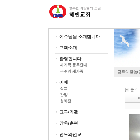
예수님을 소개합니다
교회소개
환영합니다
새가족 등록안내
금주의 새가족
금주의 말씀(
예배
설교
글 수
찬양
성례전
교구/기관
양육/훈련
전도와선교