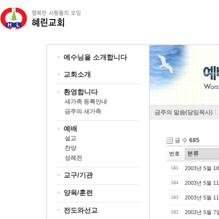
예수님을 소개합니다
교회소개
환영합니다
새가족 등록안내
금주의 새가족
금주의 말씀(담임목사)
예배
설교
글 수
685
찬양
번호
성례전
2003년 5월 1
585
교구/기관
2003년 5월 1
584
양육/훈련
2003년 5월 1
583
전도와선교
2003년 5월 7
582