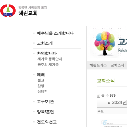
예수님을 소개합니다
교회소개
환영합니다
새가족 등록안내
금주의 새가족
혜린포커스
교회소식
예배
설교
교회소식
찬양
성례전
글 수
979
교구/기관
2024
양육/훈련
주보
전도와선교