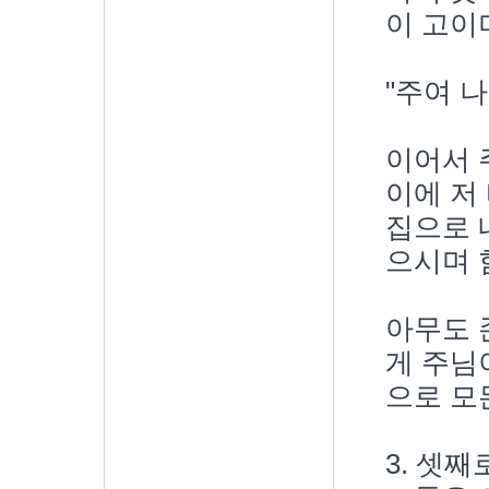
이 고이
"주여 
이어서 
이에 저
집으로 
으시며 
아무도 
게 주님
으로 모
3. 셋