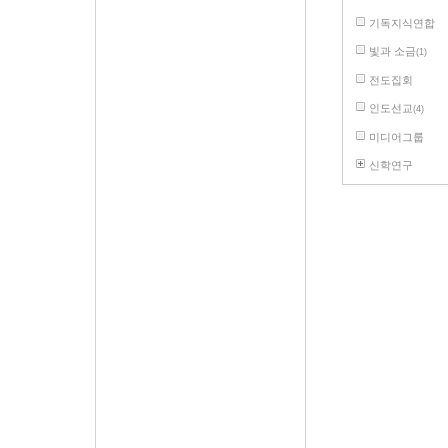
기독지식연합
빛과 소금
(1)
전도집회
인도선교
(4)
미디어그룹
신학연구