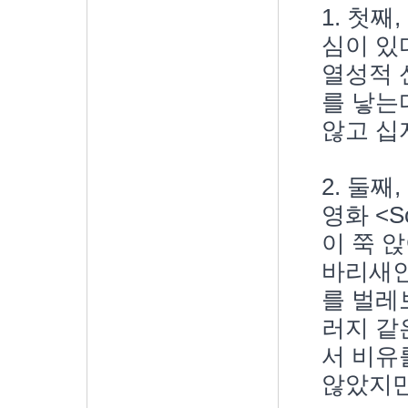
1. 첫
심이 있
열성적 
를
낳는다
않고 십
2. 둘
영화 <S
이 쭉 
바리새인
를 벌레
러지 같은
서 비유
않았지만