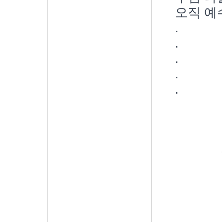
오직 예
.
.
.
.
.