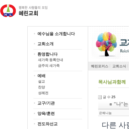
예수님을 소개합니다
교회소개
환영합니다
새가족 등록안내
금주의 새가족
혜린포커스
교회소식
예배
설교
목사님과함께
찬양
성례전
글 수
25
교구/기관
"나"
양육/훈련
은혜나눔
다른 사
전도와선교