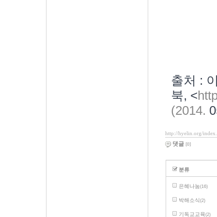
출처 :
북,
<
htt
(2014.
0
http://hyelin.org/ind
댓글
[0]
분류
은혜나눔
(16)
박해소식
(2)
기독교교육
(2)