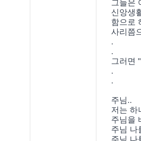
그들은 
신앙생활
함으로 
사리쯤으
.
.
그러면 "
.
.
주님..
저는 하
주님을 
주님 나
주님 나