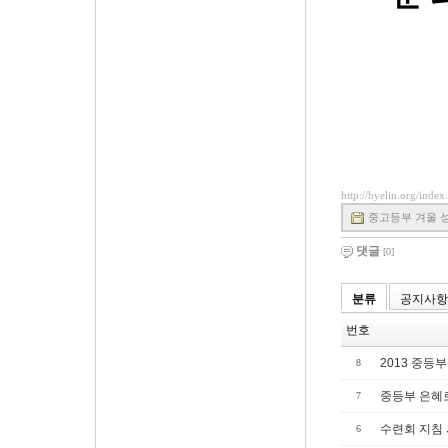
http://hyelin.org/ind
중고등부 겨울 성회 
댓글
[0]
분류
공지사항
번호
2013 중등
8
중등부 은혜
7
수련회 지침 
6