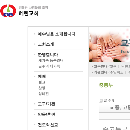
예수님을 소개합니다
교회소개
환영합니다
새가족 등록안내
금주의 새가족
- 교구안내
교구
남전
(
|
-
기관안내
주일학교
(
|
예배
설교
중등부
찬양
성례전
글 수
8
교구/기관
중, 고
양육/훈련
전도와선교
중고등부 