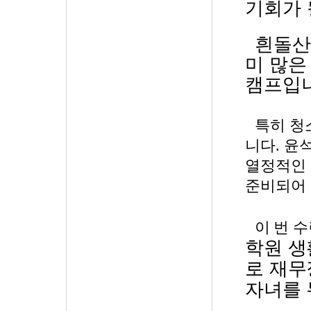
기회가 
흰돌산
미 많은
캠프입
특히 청
니다
.
윤석
열정적인 
준비되어
이 번 
학원 생
로 재무
자녀를 