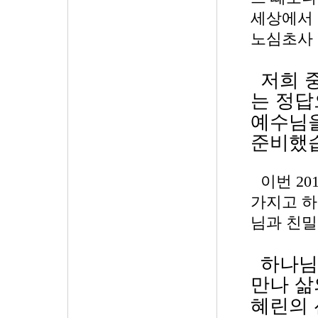
세상에서
노심초사 
저희 
는 정답
예수님을
준비했
이번
20
가지고 하
님과 친밀
하나님
만나 삶
혜린의 