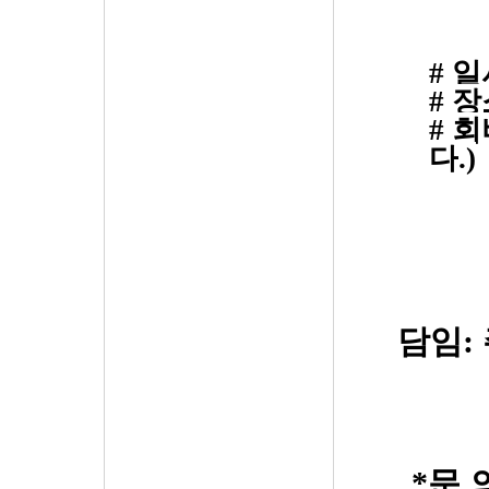
일
#
장
#
회
#
다
.)
담임
:
*
문 