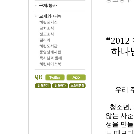
구제/봉사
교제와 나눔
혜린포커스
교회소식
성도소식
❝
2012
갤러리
혜린도서관
하나님
동영상게시판
목사님과 함께
혜린페이스북
우리 주
청소년
,
않는 사춘
성을 만들
느 때보다