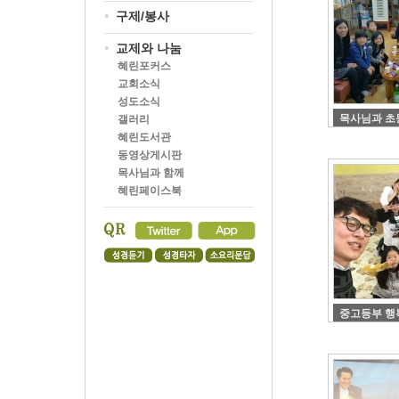
구제/봉사
교제와 나눔
혜린포커스
교회소식
성도소식
목사님과 초등
갤러리
혜린도서관
동영상게시판
목사님과 함께
혜린페이스북
중고등부 행복