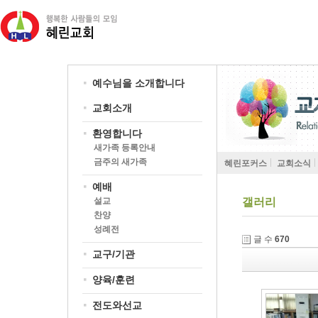
예수님을 소개합니다
교회소개
환영합니다
새가족 등록안내
금주의 새가족
혜린포커스
교회소식
예배
설교
갤러리
찬양
성례전
글 수
670
교구/기관
양육/훈련
전도와선교