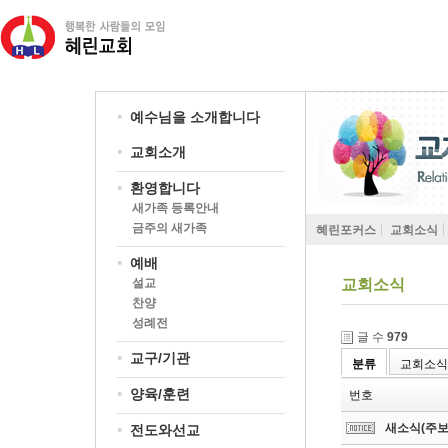
예수님을 소개합니다
교회소개
환영합니다
새가족 등록안내
금주의 새가족
혜린포커스
교회소식
예배
설교
교회소식
찬양
성례전
글 수
979
교구/기관
분류
교회소식
양육/훈련
번호
새소식(주보
전도와선교