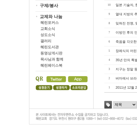
구제/봉사
일본 기술자, 
10
열대 지방의 
9
교제와 나눔
혜린포커스
잊혀진 전쟁,
8
교회소식
이방인 후의 
7
성도소식
갤러리
죽음을 각오한
6
혜린도서관
장례식의 어
5
동영상게시판
목사님과 함께
35년 만의 특
4
혜린페이스북
지구는 정말 
3
버마에서 브라
2
2011년 12
1