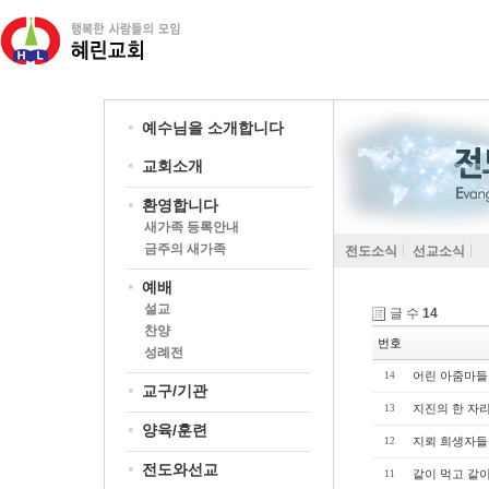
예수님을 소개합니다
교회소개
환영합니다
새가족 등록안내
금주의 새가족
전도소식
선교소식
예배
설교
글 수
14
찬양
번호
성례전
어린 아줌마들
14
교구/기관
지진의 한 자
13
양육/훈련
지뢰 희생자들
12
전도와선교
같이 먹고 같이 자
11