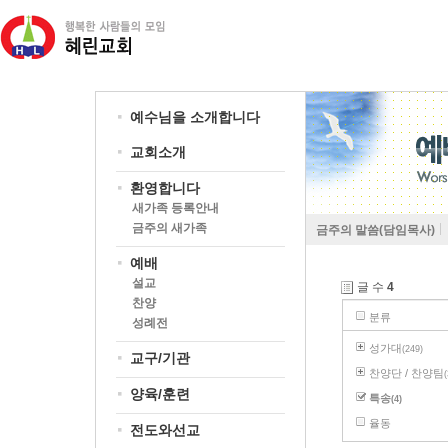
예수님을 소개합니다
교회소개
환영합니다
새가족 등록안내
금주의 새가족
금주의 말씀(담임목사)
예배
설교
글 수
4
찬양
분류
성례전
성가대
(249)
교구/기관
찬양단 / 찬양팀
(
양육/훈련
특송
(4)
율동
전도와선교