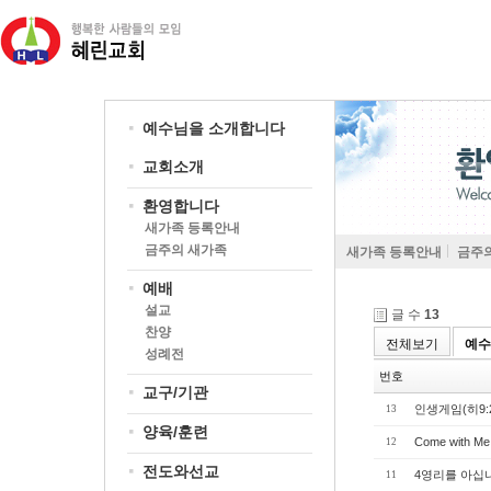
예수님을 소개합니다
교회소개
환영합니다
새가족 등록안내
금주의 새가족
새가족 등록안내
금주
예배
설교
글 수
13
찬양
전체보기
예수
성례전
번호
교구/기관
인생게임(히9:2
13
양육/훈련
Come with Me
12
전도와선교
4영리를 아십
11