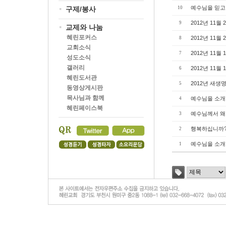
예수님을 믿고
구제/봉사
10
2012년 11월
9
교제와 나눔
혜린포커스
2012년 11월 
8
교회소식
2012년 11월
7
성도소식
갤러리
2012년 11월
6
혜린도서관
2012년 새생명축
5
동영상게시판
목사님과 함께
예수님을 소개
4
혜린페이스북
예수님께서 왜 
3
행복하십니까
2
예수님을 소개합니다
1